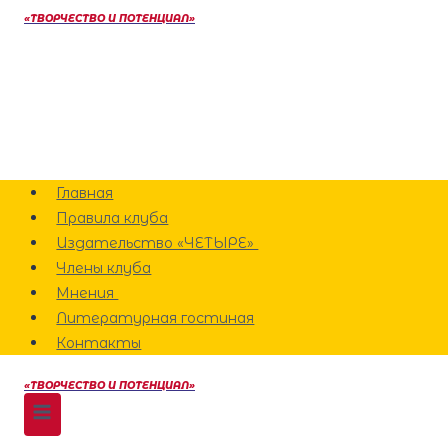
Перейти
«ТВОРЧЕСТВО И ПОТЕНЦИАЛ»
к
содержанию
Главная
Правила клуба
Издательство «ЧЕТЫРЕ»
Члены клуба
Мнения
Литературная гостиная
Контакты
«ТВОРЧЕСТВО И ПОТЕНЦИАЛ»