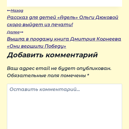
Навигация
Назад
Рассказ для детей «Адель» Ольги Дюковой
скоро выйдет из печати!
по
Далее
Вышла в продажу книга Дмитрия Корнеева
записям
«Они вершили Победу»
Добавить комментарий
Ваш адрес email не будет опубликован.
Обязательные поля помечены
*