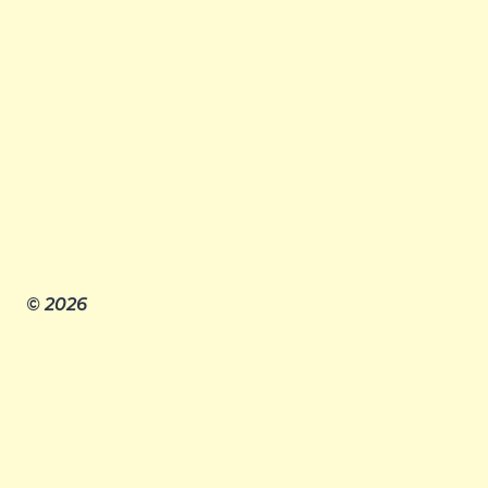
© 2026
Главная
Правила клуба
Издательство «ЧЕТЫРЕ»
Члены клуба