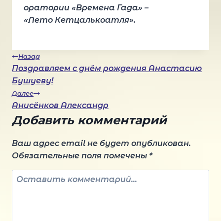
оратории «Времена Гада» –
«Лето Кетцалькоатля».
Навигация
Назад
Поздравляем с днём рождения Анастасию
Бушуеву!
по
Далее
Анисёнков Александр
записям
Добавить комментарий
Ваш адрес email не будет опубликован.
Обязательные поля помечены
*