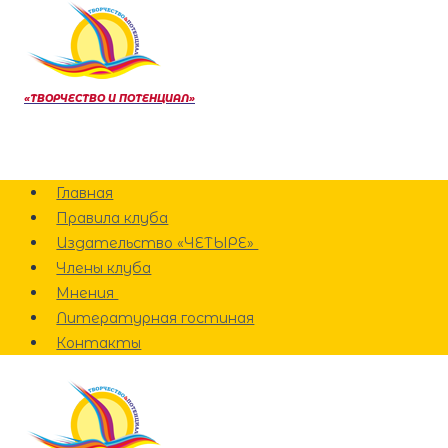
Перейти
к
содержанию
«ТВОРЧЕСТВО И ПОТЕНЦИАЛ»
Главная
Правила клуба
Издательство «ЧЕТЫРЕ»
Члены клуба
Мнения
Литературная гостиная
Контакты