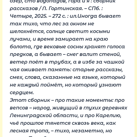
озёр, сто водопадов, гора и я : сборник
рассказов / Л. Гортинская. – СПб. :
Четыре, 2025. – 272 с. : ил.Иногда бывает
так тихо, что лес за окном не
шелохнётся, солнце светит косыми
лучами, и время замирает на краю
болота, где вековые сосны хранят голоса
предков, а бывает – снег валит стеной,
ветер поёт в трубах, а в избе за чашкой
чая оживает память: старые рассказы,
смех, слова, сказанные на языке, который
не каждый поймёт, но который узнают
сердцем.
Этот сборник – про такие моменты: про
вепсов – народ, живущий в глухих деревнях
Ленинградской области, и про Карелию,
чьё прошлое тянется сквозь века, как
лесная тропа, – тихо, незаметно, но