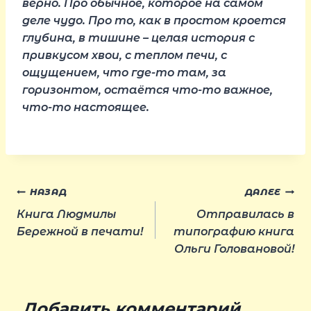
верно. Про обычное, которое на самом
деле чудо. Про то, как в простом кроется
глубина, в тишине – целая история с
привкусом хвои, с теплом печи, с
ощущением, что где-то там, за
горизонтом, остаётся что-то важное,
что-то настоящее.
Навигация
НАЗАД
ДАЛЕЕ
Книга Людмилы
Отправилась в
по
Бережной в печати!
типографию книга
Ольги Головановой!
записям
Добавить комментарий