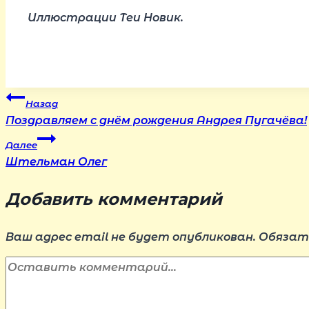
Иллюстрации Теи Новик.
Навигация
Назад
Поздравляем с днём рождения Андрея Пугачёва!
по
Далее
Штельман Олег
записям
Добавить комментарий
Ваш адрес email не будет опубликован.
Обязат