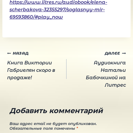
https://www.litres.ru/audiobook/elena-
scherbakova-32355297/soglasnyy-mir-
69593860/#play_now
Навигация
НАЗАД
ДАЛЕЕ
Книга Виктории
Аудиокнига
по
Габриелян скоро в
Натальи
продаже!
Бабочкиной на
Литрес
записям
Добавить комментарий
Ваш адрес email не будет опубликован.
Обязательные поля помечены
*