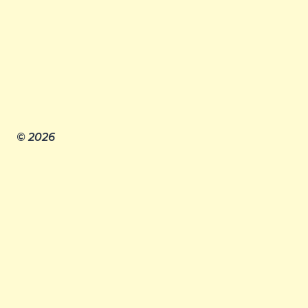
© 2026
Главная
Правила клуба
Издательство «ЧЕТЫРЕ»
Члены клуба
Мнения
Литературная гостиная
Контакты