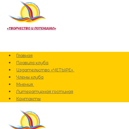
Перейти
к
содержанию
«ТВОРЧЕСТВО И ПОТЕНЦИАЛ»
Главная
Правила клуба
Издательство «ЧЕТЫРЕ»
Члены клуба
Мнения
Литературная гостиная
Контакты