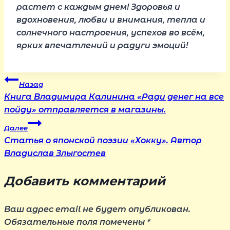
растет с каждым днем! Здоровья и
вдохновения, любви и внимания, тепла и
солнечного настроения, успехов во всём,
ярких впечатлений и радуги эмоций!
Навигация
Назад
Книга Владимира Калинина «Ради денег на все
по
пойду» отправляется в магазины.
Далее
записям
Статья о японской поэзии «Хокку». Автор
Владислав Злыгостев
Добавить комментарий
Ваш адрес email не будет опубликован.
Обязательные поля помечены
*