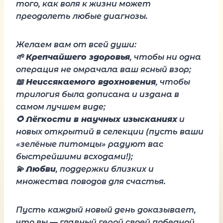
того, как воля к жизни может
преодолеть любые диагнозы.
Желаем вам от всей души:
🌱
Крепчайшего здоровья
, чтобы ни одна
операция не омрачала ваш ясный взор;
📖
Неиссякаемого вдохновения
, чтобы
трилогия была дописана и издана в
самом лучшем виде;
🌻
Лёгкости в научных изысканиях
и
новых открытий в селекции (пусть ваши
«зелёные питомцы» радуют вас
быстрейшими всходами!);
💫
Любви
, поддержки близких и
множества поводов для счастья.
Пусть каждый новый день доказывает,
что вы — главный герой своей победной