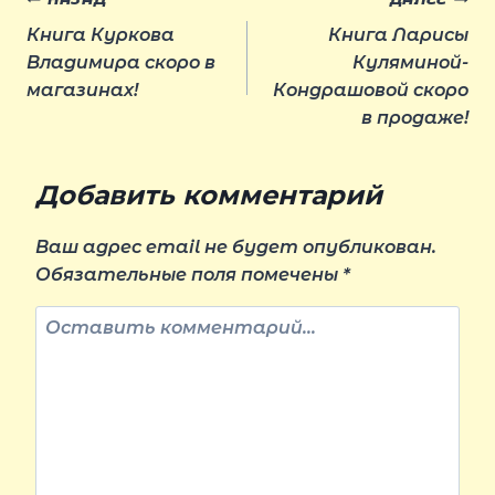
Навигация
Книга Куркова
Книга Ларисы
по
Владимира скоро в
Куляминой-
магазинах!
Кондрашовой скоро
в продаже!
записям
Добавить комментарий
Ваш адрес email не будет опубликован.
Обязательные поля помечены
*