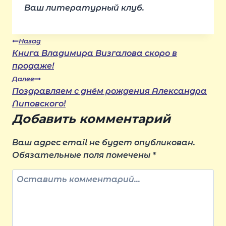
Ваш литературный клуб.
Навигация
Назад
Книга Владимира Визгалова скоро в
продаже!
по
Далее
Поздравляем с днём рождения Александра
записям
Липовского!
Добавить комментарий
Ваш адрес email не будет опубликован.
Обязательные поля помечены
*