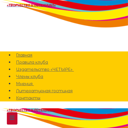
Перейти
«ТВОРЧЕСТВО И ПОТЕНЦИАЛ»
к
содержанию
Главная
Правила клуба
Издательство «ЧЕТЫРЕ»
Члены клуба
Мнения
Литературная гостиная
Контакты
«ТВОРЧЕСТВО И ПОТЕНЦИАЛ»