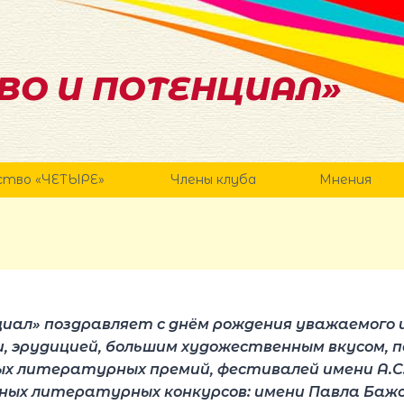
ВО И ПОТЕНЦИАЛ»
ство «ЧЕТЫРЕ»
Члены клуба
Мнения
циал»
поздравляет с днём рождения уважаемого и
 эрудицией, большим художественным вкусом
, 
ых литературных премий, фестивалей имени А.
ых литературных конкурсов: имени Павла Бажо