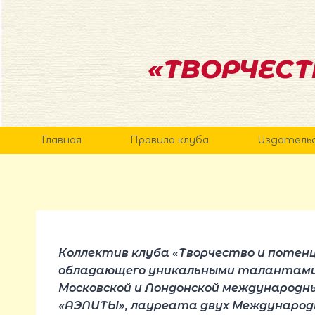
Перейти
к
содержанию
«ТВОРЧЕСТ
Главная
Правила клуба
Издатель
Коллектив клуба «Творчество и потен
обладающего уникальными талантами,
Московской и Лондонской международн
«АЭЛИТЫ», лауреата двух Международн