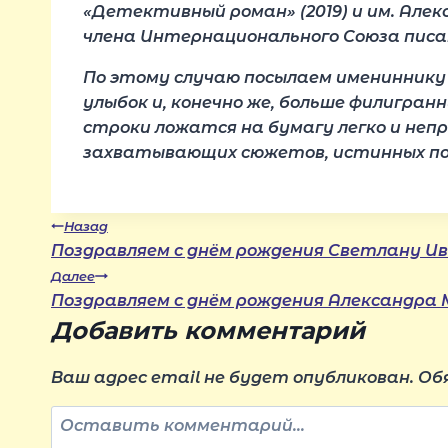
«Детективный роман» (2019) и им. Алек
члена Интернационального Союза писат
По этому случаю посылаем имениннику и
улыбок и, конечно же, больше филигран
строки ложатся на бумагу легко и неп
захватывающих сюжетов, истинных почи
Навигация
Назад
Поздравляем с днём рождения Светлану Ив
Далее
по
Поздравляем с днём рождения Александра 
Добавить комментарий
записям
Ваш адрес email не будет опубликован.
Об