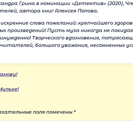
сандра Грина в номинации «Детектив» (2020), Чл
елей, автора книг Алексея Попова.
скренние слова пожеланий: крепчайшего здоровья
ных произведений! Пусть муза никогда не покидае
ринужденно! Творческого вдохновения, потрясающ
тателей, большого уважения, несомненных успе
анову!
Мильке!
язательные поля помечены
*