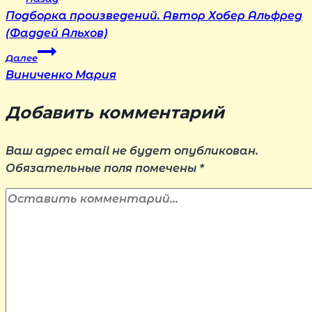
Навигация
Подборка произведений. Автор Хобер Альфред
по
(Фаддей Альхов)
Далее
записям
Виниченко Мария
Добавить комментарий
Ваш адрес email не будет опубликован.
Обязательные поля помечены
*