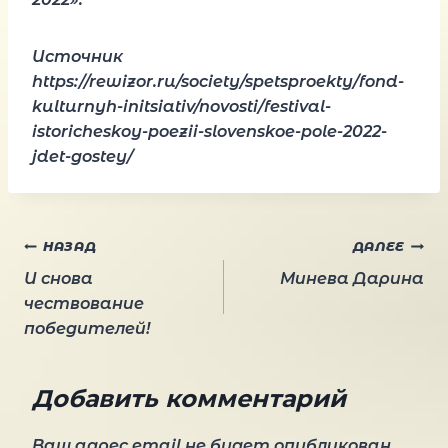
Источник
https://rewizor.ru/society/spetsproekty/fond-
kulturnyh-initsiativ/novosti/festival-
istoricheskoy-poezii-slovenskoe-pole-2022-
jdet-gostey/
Навигация
НАЗАД
ДАЛЕЕ
И снова
Минева Дарина
по
чествование
победителей!
записям
Добавить комментарий
Ваш адрес email не будет опубликован.