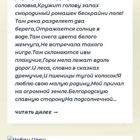
соловья,Кружит голову запах
смородиныИ ромашек бескрайни поля!
Там река разделяет два
берега,Отражается солнце в
воде.Там снега цвета белого
жемчуга,Не встречала такого
нигде.Там склоняются ивы
плакучие,Горы мела лежат вдоль
дорог.И леса, словно в сказках
дремучие,И пшеницы тугой колосок!Я
люблю свою малую родину,Мой причал
на огромной земле.Белгородскую
славную сторонуНа подсолнечной…
ПОДБОРКА
ЧИТАТЬ ДАЛЕЕ
ПРОИЗВЕДЕНИЙ.
АВТОР
НАТАЛЬЯ
ТРУБНИКОВА