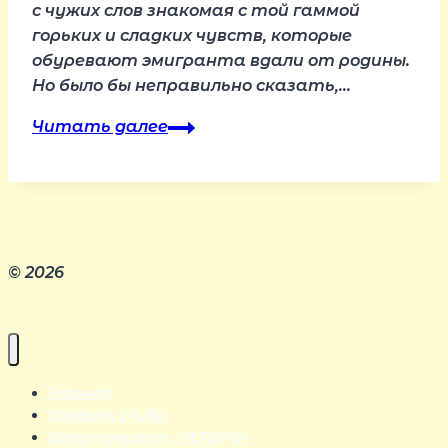
с чужих слов знакомая с той гаммой
горьких и сладких чувств, которые
обуревают эмигранта вдали от родины.
Но было бы неправильно сказать,…
Книга
Читать далее
Маргарет
Деранц
скоро
в
продаже!
© 2026
Главная
Правила клуба
Издательство «ЧЕТЫРЕ»