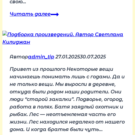
свою…
Поздравляем
Читать далее
с
днём
рождения
Маркову
Любовь!
Автор
admin_tip
27.01.2025
30.07.2025
Привет из прошлого Некоторые вещи
начинаешь понимать лишь с годами. Да и
не только вещи. Мы выросли в деревне,
откуда были родом наши родители. Они
люди “старой закалки”. Подворье, огород,
работа в полях. Батя заядлый охотник и
рыбак. Лес — неотъемлемая часть его
жизни. Лес находился недалеко от нашего
дома. И когда братья были чуть…