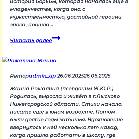
история борьбы, которая началась ещё в
младенчестве, когда она с
мужественностью, достойной героини
эпоса, прошла…
Поздравляем
Читать далее
с
днём
рождения
Анну
Автор
admin_tip
Биюшкину!
26.06.2025
26.06.2025
Жанна Рожалина (псевдоним Ж.Ю.Р.)
Родилась, выросла и живёт в г.Лысково
Нижегородской области. Стихи начала
писать еще в юном возрасте. Потом
были долгие годы затишья. Вдохновение
ввернулось к ней несколько лет назад,
когда пришла работать в школу, где