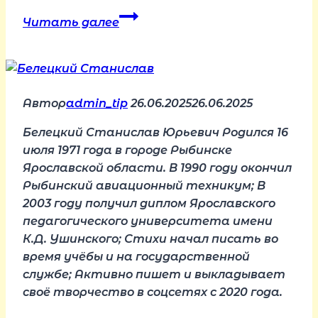
Книга
Читать далее
Веры
Кузьмичёвой
скоро
в
Автор
admin_tip
продаже!
26.06.2025
26.06.2025
Белецкий Станислав Юрьевич Родился 16
июля 1971 года в городе Рыбинске
Ярославской области. В 1990 году окончил
Рыбинский авиационный техникум; В
2003 году получил диплом Ярославского
педагогического университета имени
К.Д. Ушинского; Стихи начал писать во
время учёбы и на государственной
службе; Активно пишет и выкладывает
своё творчество в соцсетях с 2020 года.