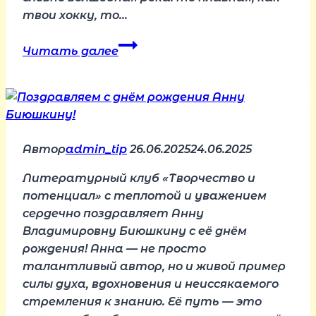
твои хокку, то…
Поздравляем
Читать далее
с
днём
рождения
Наталью
Самошкину!
Автор
admin_tip
26.06.2025
24.06.2025
Литературный клуб «Творчество и
потенциал» с теплотой и уважением
сердечно поздравляет Анну
Владимировну Биюшкину с её днём
рождения! Анна — не просто
талантливый автор, но и живой пример
силы духа, вдохновения и неиссякаемого
стремления к знанию. Её путь — это