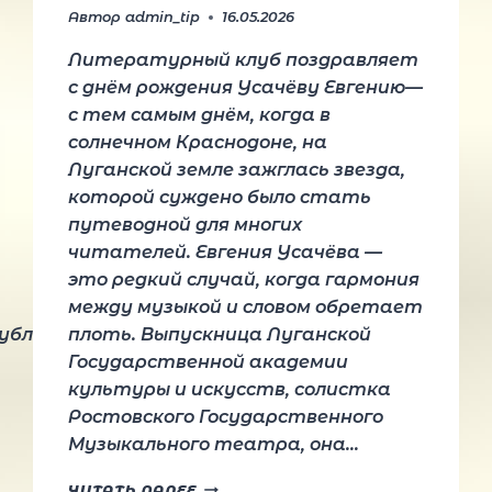
Автор
admin_tip
16.05.2026
Литературный клуб поздравляет
с днём рождения Усачёву Евгению—
с тем самым днём, когда в
солнечном Краснодоне, на
Луганской земле зажглась звезда,
которой суждено было стать
путеводной для многих
читателей. Евгения Усачёва —
это редкий случай, когда гармония
между музыкой и словом обретает
убликаций в молодёжных журналах и
плоть. Выпускница Луганской
Государственной академии
культуры и искусств, солистка
Ростовского Государственного
Музыкального театра, она…
ПОЗДРАВЛЯЕМ
ЧИТАТЬ ДАЛЕЕ