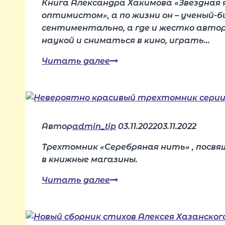
Книга Александра Хакимова «Звездная 
оптимистом», а по жизни он – ученый-би
сентиментально, а где и жестко автор
наукой и сниматься в кино, играть…
Сборник
Читать далее
избранной
прозы
и
публицистики
«Звездная
Автор
admin_tip
03.11.2022
03.11.2022
ящерка»
Трехтомник «Серебряная нить» , посвя
Александра
в книжные магазины.
Хакимова
готов
Невероятно
Читать далее
к
красивый
печати
трехтомник
серии