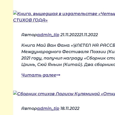
зрения»
—
сборник
с
минимальной
цензурой!
Автор
admin_tip
21.11.2022
21.11.2022
Книга Май Ван Фана «УЛЕТЕЛ НА РАССВЕ
Международного Фестиваля Поэзии (Ки
2021 году, получил награду «Сборник с
Цзинь, Сюй Яньин (Китай). Два сборник
Книга,
Читать далее
вышедшая
в
издательстве
«Четыре»,
получила
Автор
admin_tip
18.11.2022
награду