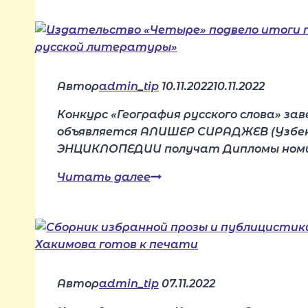
Русь
языческая.
Расскажи
мне,
скальд» напечатана!
Автор
admin_tip
10.11.2022
10.11.2022
Конкурс «География русского слова» за
объявляется АЛИШЕР СИРАДЖЕВ (Узбек
ЭНЦИКЛОПЕДИИ получат Дипломы номи
Издательство
Читать далее
«Четыре»
подвело
итоги
проекта «География
современной
русской
Автор
admin_tip
07.11.2022
литературы»