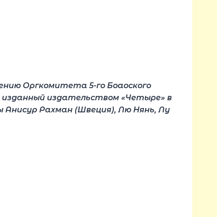
лению Оргкомитета 5-го Боаоского
, изданный издательством «Четыре» в
ы Анисур Рахман (Швеция), Лю Нянь, Лу