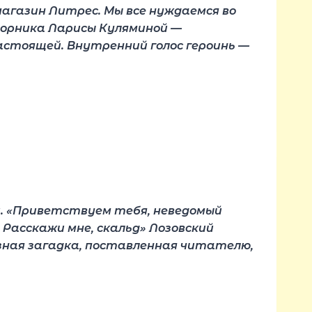
агазин Литрес. Мы все нуждаемся во
борника Ларисы Куляминой —
настоящей. Внутренний голос героинь —
ти. «Приветствуем тебя, неведомый
Расскажи мне, скальд» Лозовский
зная загадка, поставленная читателю,