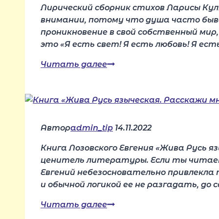
Лирический сборник стихов Ларисы Ку
«СБОРНИК
внимании, потому что душа часто быв
СТИХОВ
проникновение в свой собственный мир
ГОДА»
это «Я есть свет! Я есть любовь! Я ес
Сборник
Читать далее
стихов
Ларисы
Куляминой
«Откровение»
уже
Автор
admin_tip
14.11.2022
в
Книга Лозовского Евгения «Жива Русь я
продаже
ценитель литературы. Если ты читаешь
Евгений небезосновательно привлекла
и обычной логикой ее не разгадать, до
Книга
Читать далее
«Жива