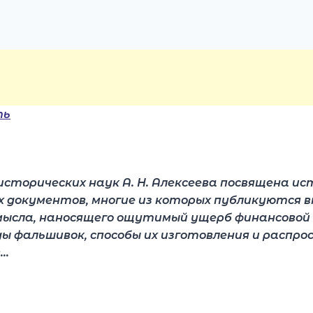
исторических наук А. Н. Алексеева посвящена 
ых документов, многие из которых публикуются в
сла, наносящего ощутимый ущерб финансовой с
 фальшивок, способы их изготовления и распро
в…