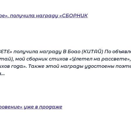
ТЕ» получила награду В Боао (КИТАЙ) По объяв
тай), мой сборник стихов «Улетел на рассвете»
тихов года». Также этой награды удостоены поэт
а…