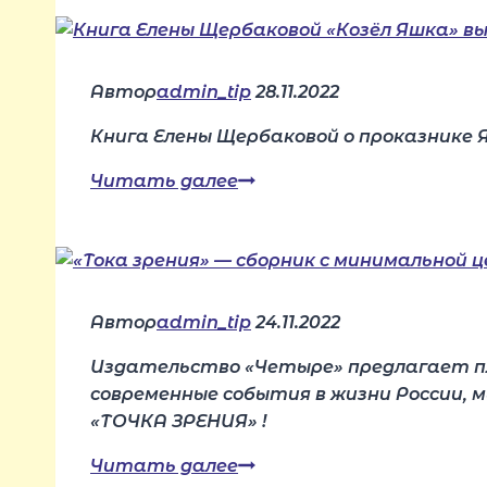
Алексеева
отправлена
в
печать
Автор
admin_tip
28.11.2022
Книга Елены Щербаковой о проказнике 
Книга
Читать далее
Елены
Щербаковой
«Козёл
Яшка»
вышла
Автор
admin_tip
24.11.2022
из
Издательство «Четыре» предлагает пл
типографии!
современные события в жизни России, 
«ТОЧКА ЗРЕНИЯ» !
«Тока
Читать далее