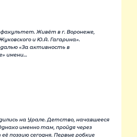
й факультет. Живёт в г. Воронеже,
Жуковского и Ю.А. Гагарина».
едалью «За активность в
е» имени…
одились на Урале. Детство, начавшееся
днако именно там, пройдя через
ё поэзию сегодня. Первые робкие