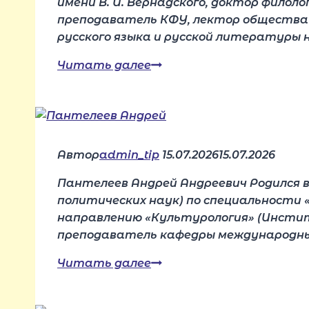
имени В. И. Вернадского, доктор филол
преподаватель КФУ, лектор общества 
русского языка и русской литературы 
Читать далее
Сегал
Наталья
Автор
admin_tip
15.07.2026
15.07.2026
Пантелеев Андрей Андреевич Родился 
политических наук) по специальности 
направлению «Культурология» (Инстит
преподаватель кафедры международных
Читать далее
Пантелеев
Андрей