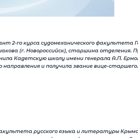
т 2-го курса судомеханического факультета Г
кова (г. Новороссийск), старшина отделения. П
ила Кадетскую школу имени генерала А.П. Ермолов
го направления и получила звание вице-старшего
акультета русского языка и литературы Крым