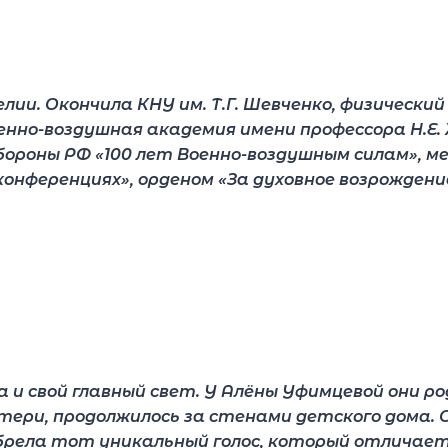
елии. Окончила КНУ им. Т.Г. Шевченко, физически
нно-воздушная академия имени профессора Н.Е. 
роны РФ «100 лет Военно-воздушным силам», м
нференциях», орденом «За духовное возрождени
а и свой главный свет. У Алёны Уфимцевой они р
ери, продолжилось за стенами детского дома. О
рела тот уникальный голос, который отличает е