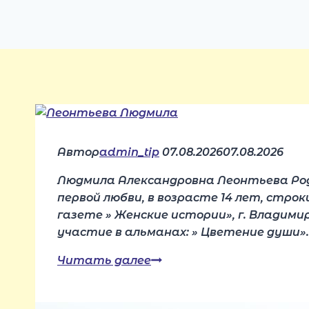
Автор
admin_tip
07.08.2026
07.08.2026
Людмила Александровна Леонтьева Роди
первой любви, в возрасте 14 лет, стро
газете » Женские истории», г. Владими
участие в альманах: » Цветение души»
Читать далее
Леонтьева
Людмила