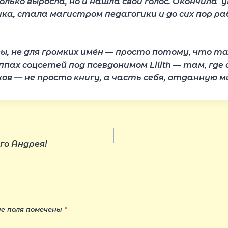
олько выросла, но и нашла свой голос. Окончила 
ка, стала магистром педагогики и до сих пор р
вы, не для громких имён — просто потому, что т
пах соцсетей под псевдонимом Lilith — там, где
в — не просто книгу, а часть себя, отданную м
го Андрея!
е поля помечены
*