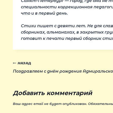
Санкт-Петербург — город, где она не т
специальности коррекционная педагоги
что и в первый день.
Стихи пишет с девяти лет. Не для сла
сборниках, альманахах, в закрытых груп
готовит к печати первый сборник стихо
Навигация
НАЗАД
Поздравляем с днём рождения Адмиральско
по
записям
Добавить комментарий
Ваш адрес email не будет опубликован.
Обязательны