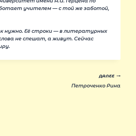
университет имени А.И. Герцена по
аботает учителем — с той же заботой,
ак нужно. Её строки — в литературных
 слова не спешат, а живут. Сейчас
иру.
ДАЛЕЕ
Петроченко Рина