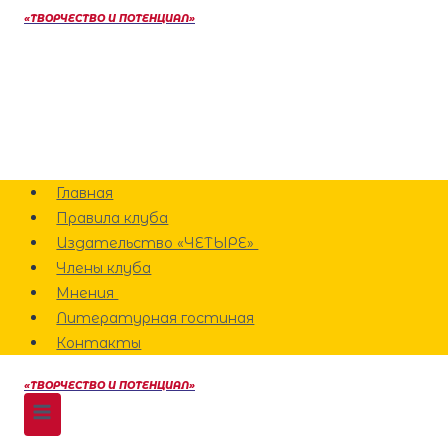
Перейти
«ТВОРЧЕСТВО И ПОТЕНЦИАЛ»
к
содержанию
Главная
Правила клуба
Издательство «ЧЕТЫРЕ»
Члены клуба
Мнения
Литературная гостиная
Контакты
«ТВОРЧЕСТВО И ПОТЕНЦИАЛ»