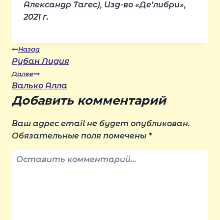
Александр Тагес), Изд-во «Де’либри»,
2021 г.
Навигация
Назад
Рубан Лидия
Далее
по
Валько Алла
Добавить комментарий
записям
Ваш адрес email не будет опубликован.
Обязательные поля помечены
*