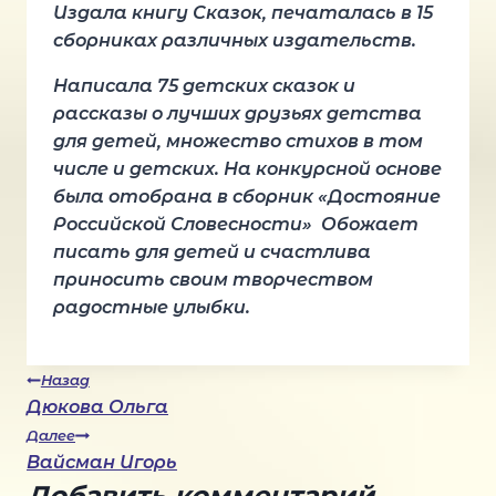
Издала книгу Сказок, печаталась в 15
сборниках различных издательств.
Написала 75 детских сказок и
рассказы о лучших друзьях детства
для детей, множество стихов в том
числе и детских. На конкурсной основе
была отобрана в сборник «Достояние
Российской Словесности» Обожает
писать для детей и
счастлива
приносить своим творчеством
радостные улыбки.
Навигация
Назад
Дюкова Ольга
Далее
по
Вайсман Игорь
Добавить комментарий