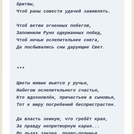
бритвы,
Чтоб раны совести удачей заживлять.
Чтоб ветви огненных побегов,
Запомнили Руно одержанных побед,
Чтоб ночью ослепительнее снега,
Да посбывались сны дарующие Свет.
***
Цветы живые вьются у ручья,
Набегом ослепительного счастья,
Кто вдохновлён, причастьем в сыновья,
Тот к миру погребений беспристрастен.
Да власть земную, что гребёт края,
За правду непритворную карая...
Во льдах закона, право-полынья,