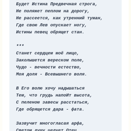
Будет Истина Предвечная строга,
Не поляжет пеплом на дорогу,
Не рассеется, как утренний туман,
Где свою Лев опускает ногу,
Истины певец обрящет стан.
***
Станет сердцем моё лицо,
Заколышется вереском поле,
Чудо - вечности естество,
Моя доля - Всевышнего воля.
В Его волю хочу надышаться
Тем, что грудь напоИт высота,
С пеленою завесы расстаться,
Где обрящется дара - фата.
Зазвучит многогласая арфа,
Светом душу целует Отец,