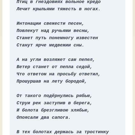
Птиц в гнездовиях вольное кредо
Лечит крыльями тяжесть в ногах.
Интонации свежести песен,
Повлекут над ручьями весны,
Станет путь понемногу известен
Станут ярче медвежии сны.
А на угли возляжет сам пепел,
Ветер станет от пепла седой,
Что ответом на просьбу ответил,
Прошуршав на лету бородой,
От такого подёрнулись рябью,
Струи рек заступив в берега,
И болота брезгливою хлябью,
Опоясали два сапога.
В тех болотах держась за тростинку