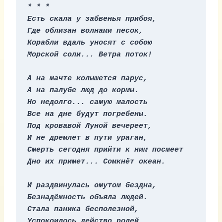
* * *
Есть скала у забвенья прибоя,
Где облизан волнами песок,
Корабли вдаль уносят с собою
Морской соли... Ветра поток!
А на мачте колышется парус,
А на палубе люд до кормы.
Но недолго... самую малость
Все на дне будут погребены.
Под кровавой Луной вечереет,
И не дремлет в пути ураган,
Смерть сегодня прийти к ним посмеет
Дно их примет... Сомкнёт океан.
И раздвинулась омутом бездна,
Безнадёжность объяла людей.
Стала паника бесполезной,
Успокоилось действо ролей.