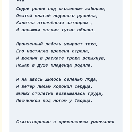
***
Седой репей под скошенным забором,
Омытый влагой ледяного ручейка,
Калитка отсечëнная затвором ,
И вспышки магния тугие облака.
Пронзенный лебедь умирает тихо,
Его настигла времени стрела,
И молния в раскате грома вспыхнув,
Пожар в душе младенца родила.
И на авось жилось селенью люда,
И ветер пылью хоронил сердца,
Былых столетий возвышалась груда,
Песчинкой под ногою у Творца.
Стихотворение с применением умолчания