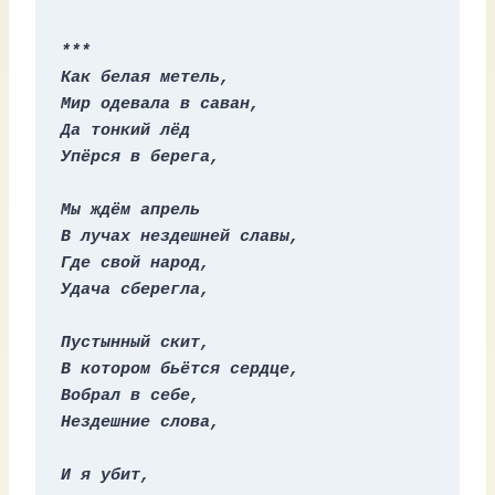
***
Как белая метель,
Мир одевала в саван,
Да тонкий лёд
Упёрся в берега,
Мы ждём апрель
В лучах нездешней славы,
Где свой народ,
Удача сберегла,
Пустынный скит,
В котором бьётся сердце,
Вобрал в себе,
Нездешние слова,
И я убит,