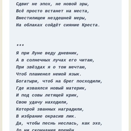
Сдвиг не эпох, не новой эры,
Всё просто встанет на места,
Вместилищем нездешней меры,
На облаках сойдёт сияние Креста.
***
Я при Луне веду дневник,
А в солнечных лучах его читаю,
При звёздах я о том мечтаю,
Чтоб пламенел немой язык.
Богатыри, чтоб на брег посходили,
Где изваялся новый материк,
И под совы летящей крик,
Свою удачу находили,
Которой званных наградили,
В избрание окрасив лик.
Да, чтобы песнь неслась, как эхо,
До ни скончания времён,