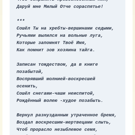
Даруй мне Милый Отче сораспятье!
***
Сошёл Ты на хребты-вершинами седыми,
Ручьями вылился на вольные луга,
Которые запомнят Твоё Имя,
Как помнит зов хозяина тайга.
Записан тождеством, да в книге 
позабытой,
Воспрявший молнией-воскресшей 
осенить,
Сошёл снегами-чаши неиспитой,
Рождённый волею -худое позабыть.
Вернул разнузданным утраченное бремя,
Воздал воскресшим-мертвецами слыть,
Чтоб прорасло незыблемое семя,