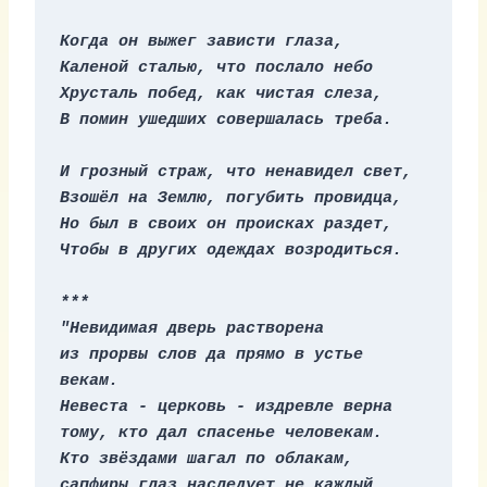
Когда он выжег зависти глаза,
Каленой сталью, что послало небо
Хрусталь побед, как чистая слеза,
В помин ушедших совершалась треба.
И грозный страж, что ненавидел свет,
Взошёл на Землю, погубить провидца,
Но был в своих он происках раздет,
Чтобы в других одеждах возродиться.
***
"Невидимая дверь растворена 
из прорвы слов да прямо в устье 
векам. 
Невеста - церковь - издревле верна
тому, кто дал спасенье человекам. 
Кто звёздами шагал по облакам, 
сапфиры глаз наследует не каждый. 