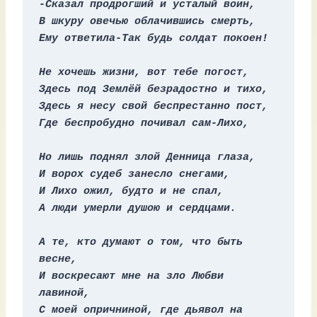
-Сказал продрогший и усталый воин,
В шкуру овечью облачившись смерть,
Ему ответила-Так будь солдат покоен!
Не хочешь жизни, вот тебе погост,
Здесь под Землёй безрадостно и тихо,
Здесь я несу свой беспрестанно пост,
Где беспробудно почивал сам-Лихо,
Но лишь поднял злой Денница глаза,
И ворох судеб занесло снегами,
И Лихо ожил, будто и не спал,
А люди умерли душою и сердцами.
А те, кто думают о том, что быть 
весне,
И воскресают мне на зло Любви 
лавиной,
С моей опричниной, где дьявол на 