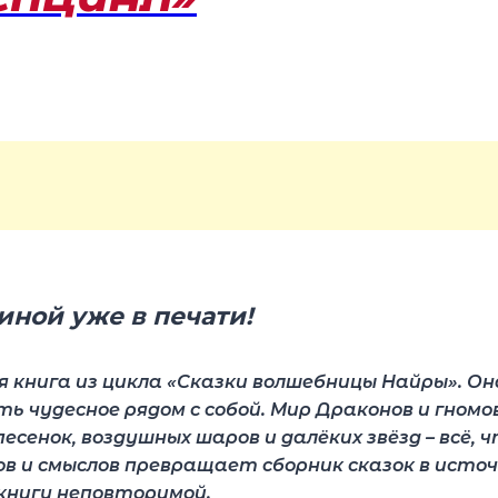
иной уже в печати!
я книга из цикла «Сказки волшебницы Найры». Он
 чудесное рядом с собой. Мир Драконов и гномов
 песенок, воздушных шаров и далёких звёзд – всё
лов и смыслов превращает сборник сказок в исто
книгу неповторимой.