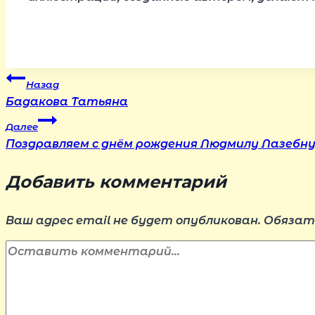
Навигация
Назад
Бадакова Татьяна
по
Далее
Поздравляем с днём рождения Людмилу Лазебну
записям
Добавить комментарий
Ваш адрес email не будет опубликован.
Обязат