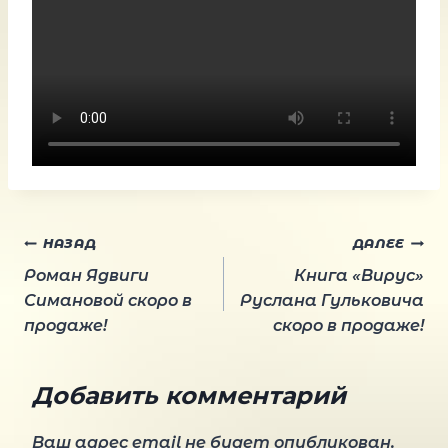
Навигация
НАЗАД
ДАЛЕЕ
Роман Ядвиги
Книга «Вирус»
по
Симановой скоро в
Руслана Гульковича
продаже!
скоро в продаже!
записям
Добавить комментарий
Ваш адрес email не будет опубликован.