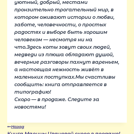
уютный, добрый, местами
пронзительно трогательный мир, в
котором оживают истории о любви,
заботе, человечности, о простых
радостях и выборе быть хорошим
человеком — несмотря ни на
что.Здесь коты зовут своих людей,
медведи из плюша обладают душой,
вечерние разговоры пахнут вареньем,
а настоящая нежность живёт в
маленьких поступках.Мы счастливы
сообщить: книга отправляется в
типографию!
Скоро — в продаже. Следите за
новостями!
Навигация
Назад
Книга Марины Ивановой скоро в продаже!