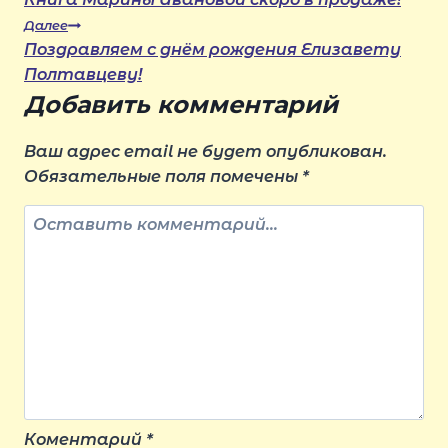
Далее
по
Поздравляем с днём рождения Елизавету
Полтавцеву!
записям
Добавить комментарий
Ваш адрес email не будет опубликован.
Обязательные поля помечены
*
Коментарий
*