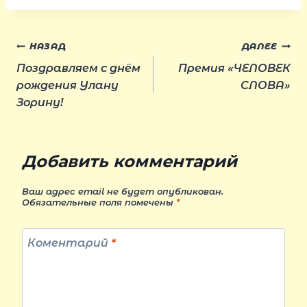
Навигация
НАЗАД
ДАЛЕЕ
Поздравляем с днём
Премия «ЧЕЛОВЕК
по
рождения Улану
СЛОВА»
Зорину!
записям
Добавить комментарий
Ваш адрес email не будет опубликован.
Обязательные поля помечены
*
Коментарий
*