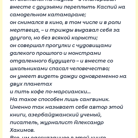
вместе с друзьями переплыть Каспий на
самодельном катамаране;
он снимался в кино, в том числе и в роли
мертвеца, – и трижды выдавал себя за
другого, но без всякой корысти;
он совершал прогулки с чудовищами
далекого прошлого и монстрами
отдаленного будущего – и вместе со
школьниками спасал человечество;
он умеет видеть дожди одновременно на
двух планетах
и пить кофе по-марсиански…
На такое способен лишь сангвиник.
Именно так называет себя автор этой
книги, азербайджанский ученый,
писатель, журналист Александр
Хакимов.
Все, им рассказанное в этой книге,