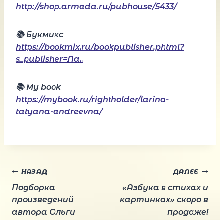
http://shop.armada.ru/pubhouse/5433/
📚 Букмикс
https://bookmix.ru/bookpublisher.phtml?
s_publisher=Ла..
📚 Мy book
https://mybook.ru/rightholder/larina-
tatyana-andreevna/
Навигация
НАЗАД
ДАЛЕЕ
Подборка
«Азбука в стихах и
по
произведений
картинках» скоро в
автора Ольги
продаже!