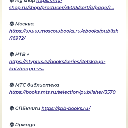
📚 Мy shop
https://my-
shop.ru/shop/producer/36015/sort/a/page/1…
📚 Москва
https://www.moscowbooks.ru/ebooks/publish
/16972/
📚 НТВ +
https://ntvplus.tv/books/series/detskaya-
knizhnaya-vs..
📚 МТС библиотека
https://books.mts.ru/selection/publisher/3570
📚 СПБкниги
https://spb-books.ru/
📚 Армада