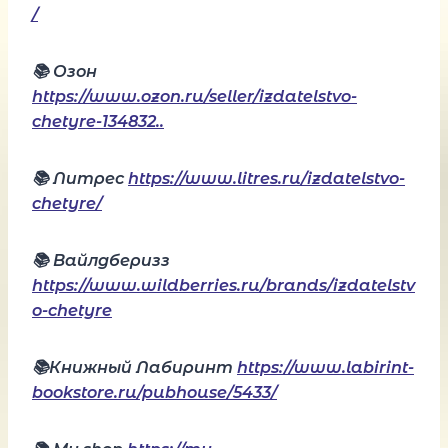
/
📚 Озон
https://www.ozon.ru/seller/izdatelstvo-
chetyre-134832..
📚 Литрес
https://www.litres.ru/izdatelstvo-
chetyre/
📚 Вайлдберизз
https://www.wildberries.ru/brands/izdatelstv
o-chetyre
📚Книжный Лабиринт
https://www.labirint-
bookstore.ru/pubhouse/5433/