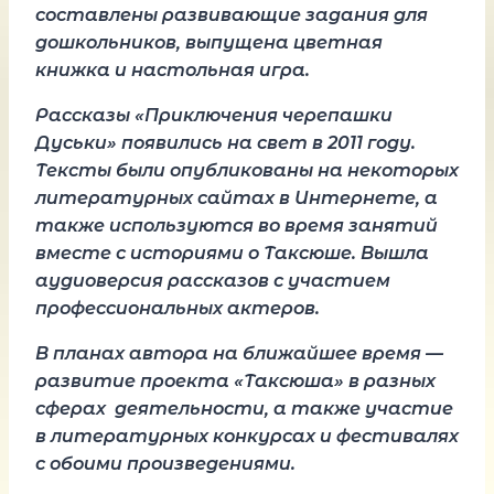
составлены развивающие задания для
дошкольников, выпущена
цветная
книжка
и настольная игра.
Рассказы
«
Приключения
черепашки
Дуськи
»
появились на св
ет
в 2011 году.
Текст
ы
были опубликованы
на некоторых
литературных
сайтах в Интернете, а
также используются во время занятий
вместе с историями о
Таксюше
.
Вышла
аудиоверсия
рассказов с участием
профессиональных актеров.
В планах автора
на ближайшее время —
развити
е проекта «
Таксюша
»
в разных
сферах деятельности, а также участие
в литературных конкурсах
и фестивалях
с обоими произведениями.