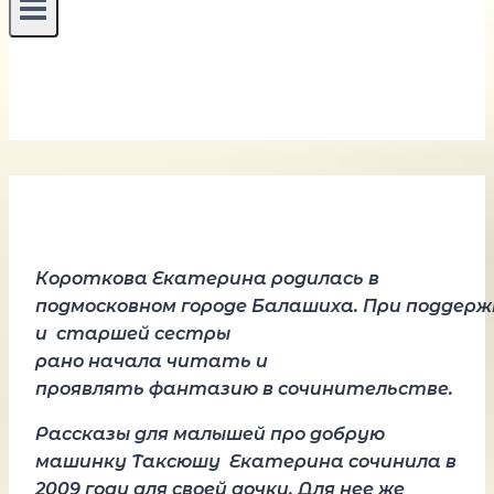
Короткова
Екатерина
родилась
в
подмосковном
гор
оде
Балашиха
.
При
поддерж
и
старшей
сестры
рано
начала
читать
и
проявлять
фантазию
в
сочинительстве
.
Рассказы для малышей
про добрую
машинку
Таксюшу
Екатерина
сочинила в
2009 году для своей дочки
. Для нее же