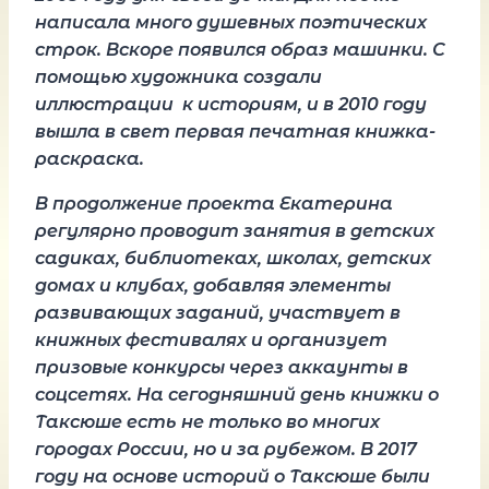
н
аписала много душевных поэтичес
ких
строк.
Вскоре появился образ машинки. С
помощью художника создали
иллюстрации к историям, и в 2010 году
вышла в свет первая печатна
я
книжка-
раскраска.
В продолжение проекта
Екатерина
регулярно проводит
занятия
в
детских
садиках
, библиотеках
, школах
, детских
домах
и
клубах
, добавл
яя элементы
развивающих заданий, участвует в
книжных фестивалях и организует
призовые конкурсы через аккаунты в
соцсетях.
На сегодняшний день книжки о
Таксюше
есть не только во многих
городах России, но и за рубежом.
В 2017
году
на основе историй о
Таксюше
были