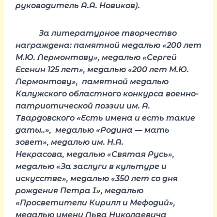
руководитель А.А. Новиков).
За литературное творчество
награждена: памятной медалью «200 лет
М.Ю. Лермонтову», медалью «Сергей
Есенин 125 лет», медалью «200 лет М.Ю.
Лермонтову», памятной медалью
Калужского областного конкурса военно-
патриотической поэзии им. А.
Твардовского «Есть имена и есть такие
даты..», медалью «Родина — мать
зовет», медалью им. Н.А.
Некрасова, медалью «Святая Русь»,
медалью «За заслуги в культуре и
искусстве», медалью «350 лет со дня
рождения Петра I», медалью
«Просветители Кирилл и Мефодий»,
медалью имени Льва Николаевича