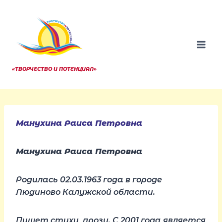
Перейти
к
содержанию
«ТВОРЧЕСТВО И ПОТЕНЦИАЛ»
Манухина Раиса Петровна
Манухина Раиса Петровна
Родилась 02.03.1963 года в городе
Людиново Калужской области.
Пишет стихи, прозу. С 2001 года является