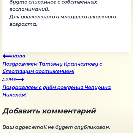
будто списанное с собственных
воспоминаний.
Для дошкольного и младшего школьного
возраста.
Навигация
Назад
Поздравляем Татьяну Крапчатову с
блестящим достижением!
по
Далее
Поздравляем с днём рождения Чепурина
записям
Николая!
Добавить комментарий
Ваш адрес email не будет опубликован.