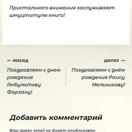
Пристального внимания заслуживают
шмуцтитулы книги!
Навигация
НАЗАД
ДАЛЕЕ
Поздравляем с днем
Поздравляем с днём
по
рождения
рождения Раису
Акбулатову
Мельникову!
Фарзану!
записям
Добавить комментарий
Ваш адрес email не будет опубликован.