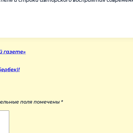
теля и строки авторского восприятия современн
й газете»
ербек)!
ельные поля помечены
*