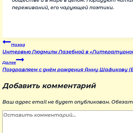
обществе и в мире в целом. Порадуют чита
переживаний, его чарующей поэтики.
Навигация
Назад
Интервью Людмилы Лазебной в «Литературно
по
Далее
Поздравляем с днём рождения Анну Шафикову (Б
записям
Добавить комментарий
Ваш адрес email не будет опубликован.
Обязат