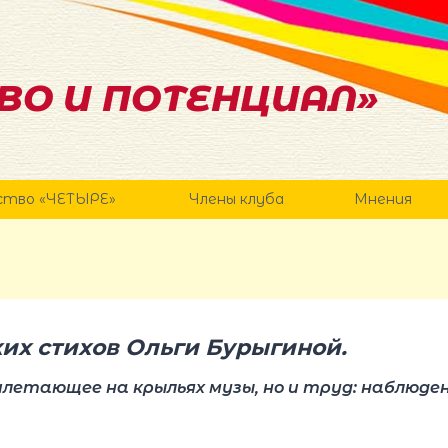
ВО И ПОТЕНЦИАЛ»
ство «ЧЕТЫРЕ»
Члены клуба
Мнения
их стихов Ольги Бурыгиной.
рилетающее на крыльях музы, но и труд: наблюде