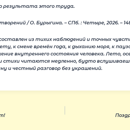
о результата этого труда.
орений / О. Бурыгина. – СПб. : Четыре, 2026. – 148
оставлен из тихих наблюдений и точных чувств. 
ету, к смене времён года, к дыханию моря, к па
ение внутреннего состояния человека. Лето, ос
стихи читаются медленно, будто вслушиваешься 
у и честный разговор без украшений.
т!
Поздр