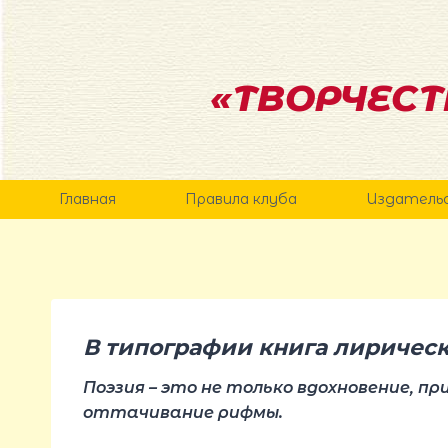
Перейти
к
содержанию
«ТВОРЧЕСТ
Главная
Правила клуба
Издатель
В типографии книга лирическ
Поэзия – это не только вдохновение, п
оттачивание рифмы.