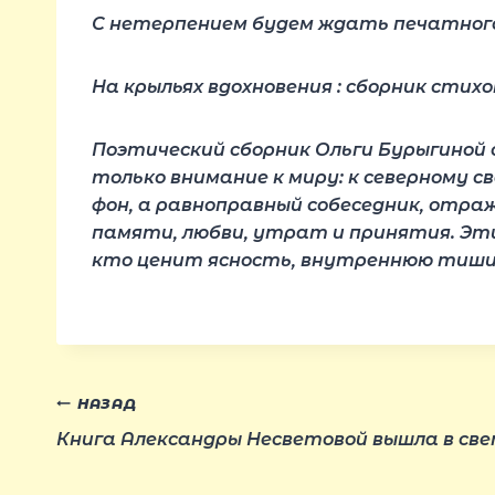
С нетерпением будем ждать печатног
На крыльях вдохновения : сборник стихотв
Поэтический сборник Ольги Бурыгиной с
только внимание к миру: к северному св
фон, а равноправный собеседник, отраж
памяти, любви, утрат и принятия. Эти 
кто ценит ясность, внутреннюю тишин
Навигация
НАЗАД
Книга Александры Несветовой вышла в све
по