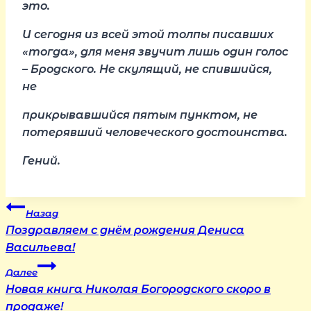
это.
И сегодня из всей этой толпы писавших
«тогда», для меня звучит лишь один голос
– Бродского. Не скулящий, не спившийся,
не
прикрывавшийся пятым пунктом, не
потерявший человеческого достоинства.
Гений.
Навигация
Назад
Поздравляем с днём рождения Дениса
по
Васильева!
Далее
записям
Новая книга Николая Богородского скоро в
продаже!