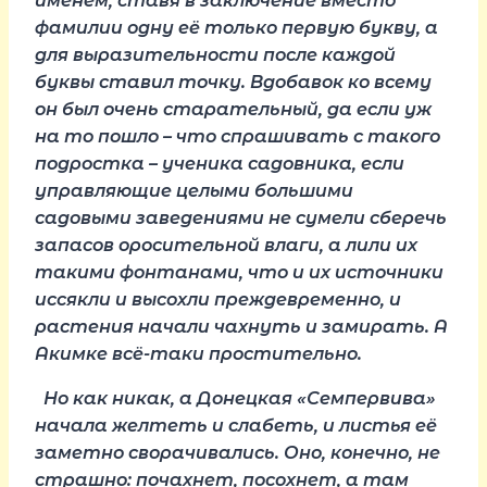
именем, ставя в заключение вместо
фамилии одну её только первую букву, а
для выразительности после каждой
буквы ставил точку. Вдобавок ко всему
он был очень старательный, да если уж
на то пошло – что спрашивать с такого
подростка – ученика садовника, если
управляющие целыми большими
садовыми заведениями не сумели сберечь
запасов оросительной влаги, а лили их
такими фонтанами, что и их источники
иссякли и высохли преждевременно, и
растения начали чахнуть и замирать. А
Акимке всё-таки простительно.
Но как никак, а Донецкая «Семпервива»
начала желтеть и слабеть, и листья её
заметно сворачивались. Оно, конечно, не
страшно: почахнет, посохнет, а там