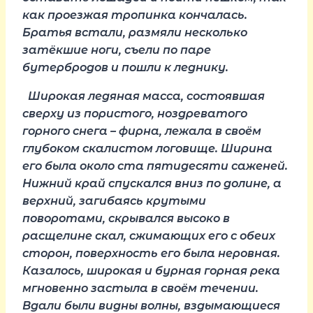
как проезжая тропинка кончалась.
Братья встали, размяли несколько
затёкшие ноги, съели по паре
бутербродов и пошли к леднику.
Широкая ледяная масса, состоявшая
сверху из пористого, ноздреватого
горного снега – фирна, лежала в своём
глубоком скалистом логовище. Ширина
его была около ста пятидесяти саженей.
Нижний край спускался вниз по долине, а
верхний, загибаясь крутыми
поворотами, скрывался высоко в
расщелине скал, сжимающих его с обеих
сторон, поверхность его была неровная.
Казалось, широкая и бурная горная река
мгновенно застыла в своём течении.
Вдали были видны волны, вздымающиеся