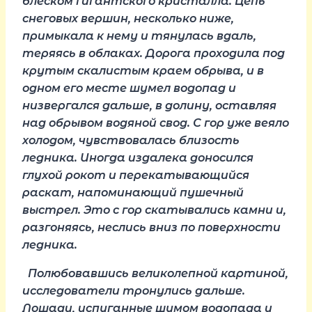
блеском гигантского кристалла. Цепь
снеговых вершин, несколько ниже,
примыкала к нему и тянулась вдаль,
теряясь в облаках. Дорога проходила под
крутым скалистым краем обрыва, и в
одном его месте шумел водопад и
низвергался дальше, в долину, оставляя
над обрывом водяной свод. С гор уже веяло
холодом, чувствовалась близость
ледника. Иногда издалека доносился
глухой рокот и перекатывающийся
раскат, напоминающий пушечный
выстрел. Это с гор скатывались камни и,
разгоняясь, неслись вниз по поверхности
ледника.
Полюбовавшись великолепной картиной,
исследователи тронулись дальше.
Лошади, испуганные шумом водопада и