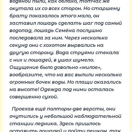
водяной пыли, как облако, тотчас же
окутала их со всех сторон. Но старшему
брату показалось этого мало, он
заставил лошадь сделать шаг под самый
водопад, лошадь Семёна послушно
последовала за ним. Через несколько
секунд они с хохотом вырвались на
другую сторону. Вода струями стекала
с них и лошадей, в ушах шумело.
Ощущение было довольно «милое»,
вообразите, что на вас вылили несколько
огромных бочек воды. Но плащи оказались
на высоте! Одежда под ними осталась
совершенно сухой.
Проехав ещё полторы-две версты, они
очутились у небольшой наблюдательной
станции ледника. Здесь пришлось
оставить лошадей и пойти пешком, так