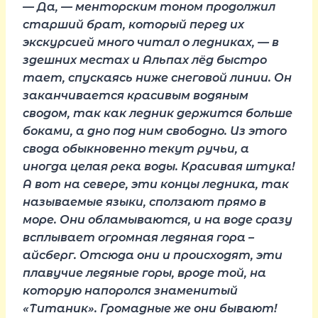
— Да, — менторским тоном продолжил
старший брат, который перед их
экскурсией много читал о ледниках, — в
здешних местах и Альпах лёд быстро
тает, спускаясь ниже снеговой линии. Он
заканчивается красивым водяным
сводом, так как ледник держится больше
боками, а дно под ним свободно. Из этого
свода обыкновенно текут ручьи, а
иногда целая река воды. Красивая штука!
А вот на севере, эти концы ледника, так
называемые языки, сползают прямо в
море. Они обламываются, и на воде сразу
всплывает огромная ледяная гора –
айсберг. Отсюда они и происходят, эти
плавучие ледяные горы, вроде той, на
которую напоролся знаменитый
«Титаник». Громадные же они бывают!