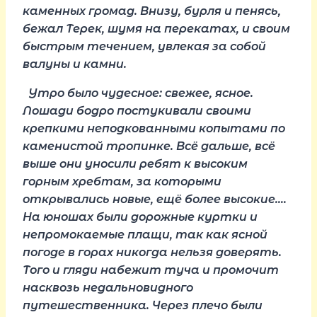
каменных громад. Внизу, бурля и пенясь,
бежал Терек, шумя на перекатах, и своим
быстрым течением, увлекая за собой
валуны и камни.
Утро было чудесное: свежее, ясное.
Лошади бодро постукивали своими
крепкими неподкованными копытами по
каменистой тропинке. Всё дальше, всё
выше они уносили ребят к высоким
горным хребтам, за которыми
открывались новые, ещё более высокие….
На юношах были дорожные куртки и
непромокаемые плащи, так как ясной
погоде в горах никогда нельзя доверять.
Того и гляди набежит туча и промочит
насквозь недальновидного
путешественника. Через плечо были