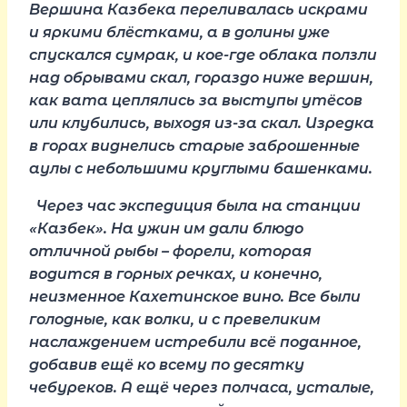
Вершина Казбека переливалась искрами
и яркими блёстками, а в долины уже
спускался сумрак, и кое-где облака ползли
над обрывами скал, гораздо ниже вершин,
как вата цеплялись за выступы утёсов
или клубились, выходя из-за скал. Изредка
в горах виднелись старые заброшенные
аулы с небольшими круглыми башенками.
Через час экспедиция была на станции
«Казбек». На ужин им дали блюдо
отличной рыбы – форели, которая
водится в горных речках, и конечно,
неизменное Кахетинское вино. Все были
голодные, как волки, и с превеликим
наслаждением истребили всё поданное,
добавив ещё ко всему по десятку
чебуреков. А ещё через полчаса, усталые,