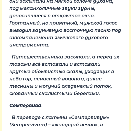
они засыпали на мягкой соломе духана,
под меланхоличные звуки зурны,
доносившиеся в открытое окно.
Гортанный, но приятный, мужской голос
выводил заунывную восточную песню под
аккомпанемент язычкового духового
инструмента.
Путешественники засыпали, а перед их
глазами всё вставали и вставали
крутые обрывистые скалы, уходящих в
небо гор, пенистый водопад, дикие
теснины и могучий оледенелый поток,
скованный скалистыми берегами.
Семпервива
В переводе с латыни «Семпервивум»
(Sempervivum) – «живущий вечно», в