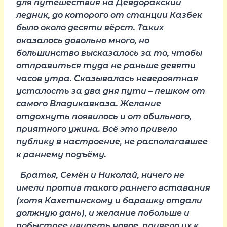
для путешествия на Девдоракский
ледник, до которого от станции Казбек
было около десяти вёрст. Таких
оказалось довольно много, но
большинство высказалось за то, чтобы
отправиться туда не раньше девяти
часов утра. Сказывалась невероятная
усталость за два дня пути – пешком от
самого Владикавказа. Желание
отдохнуть появилось и от обильного,
приятного ужина. Всё это привело
публику в настроение, не располагавшее
к раннему подъёму.
Братья, Семён и Николай, ничего не
имели против такого раннего вставания
(хотя Кахетинскому и барашку отдали
должную дань), и желание побольше и
побыстрее увидеть новое, привело их к