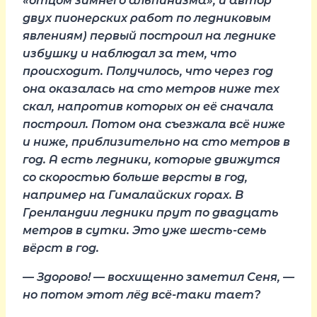
«отцом зимнего альпинизма», и автор
двух пионерских работ по ледниковым
явлениям) первый построил на леднике
избушку и наблюдал за тем, что
происходит. Получилось, что через год
она оказалась на сто метров ниже тех
скал, напротив которых он её сначала
построил. Потом она съезжала всё ниже
и ниже, приблизительно на сто метров в
год. А есть ледники, которые движутся
со скоростью больше версты в год,
например на Гималайских горах. В
Гренландии ледники прут по двадцать
метров в сутки. Это уже шесть-семь
вёрст в год.
— Здорово! — восхищенно заметил Сеня, —
но потом этот лёд всё-таки тает?