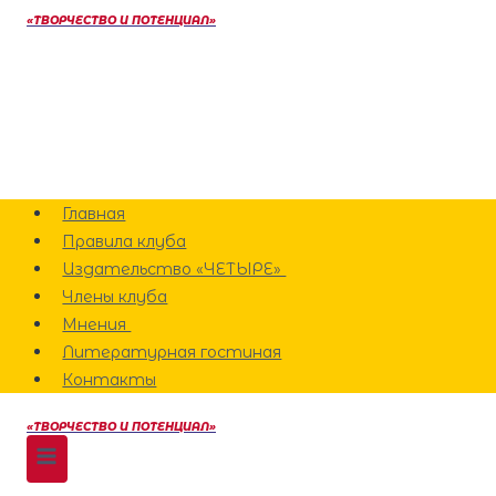
Перейти
«ТВОРЧЕСТВО И ПОТЕНЦИАЛ»
к
содержанию
Главная
Правила клуба
Издательство «ЧЕТЫРЕ»
Члены клуба
Мнения
Литературная гостиная
Контакты
«ТВОРЧЕСТВО И ПОТЕНЦИАЛ»