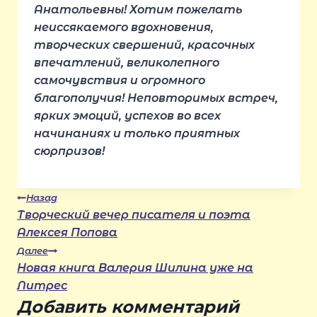
Анатольевны! Хотим пожелать
неиссякаемого вдохновения,
творческих свершений, красочных
впечатлений, великолепного
самочувствия и огромного
благополучия! Неповторимых встреч,
ярких эмоций, успехов во всех
начинаниях и только приятных
сюрпризов!
Навигация
Назад
Творческий вечер писателя и поэта
Алексея Попова
по
Далее
Новая книга Валерия Шилина уже на
записям
Литрес
Добавить комментарий