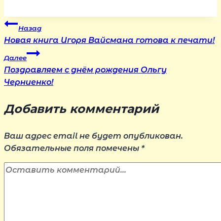
Навигация
Назад
Новая книга Игоря Вайсмана готова к печати!
по
Далее
Поздравляем с днём рождения Ольгу
записям
Черниенко!
Добавить комментарий
Ваш адрес email не будет опубликован.
Обязательные поля помечены
*