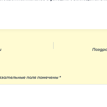
и
Поздра
язательные поля помечены
*