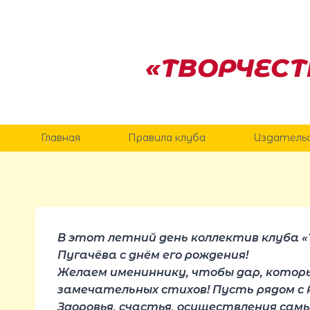
Перейти
к
содержанию
«ТВОРЧЕСТ
Главная
Правила клуба
Издатель
В этот летний день коллектив клуба 
Пугачёва с днём его рождения!
Желаем имениннику, чтобы дар, которым
замечательных стихов! Пусть рядом с 
Здоровья, счастья, осуществления самы