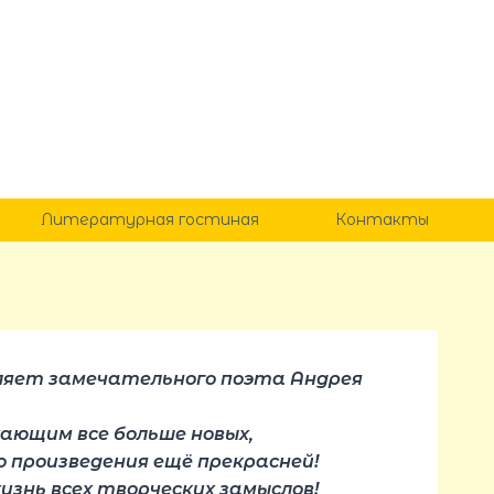
Литературная гостиная
Контакты
вляет замечательного поэта Андрея
жающим все больше новых,
о произведения ещё прекрасней!
изнь всех творческих замыслов!