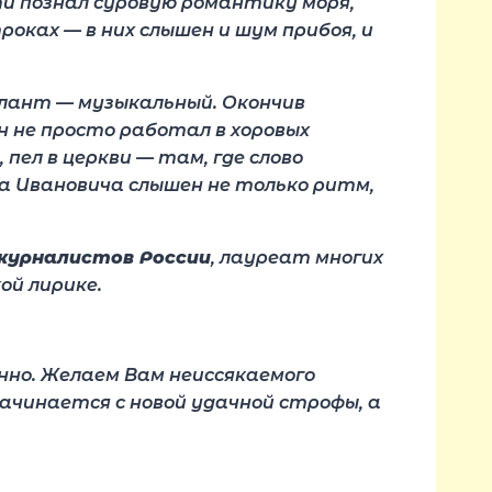
ти познал суровую романтику моря,
роках — в них слышен и шум прибоя, и
алант — музыкальный. Окончив
 не просто работал в хоровых
пел в церкви — там, где слово
а Ивановича слышен не только ритм,
журналистов России
, лауреат многих
ой лирике.
нно. Желаем Вам неиссякаемого
ачинается с новой удачной строфы, а