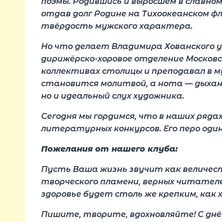
поэмы. Родившись и выросшем в славно
отдав долг Родине на Тихоокеанском фл
твёрдость мужского характера.
Но что делает Владимира Хованского 
дирижёрско-хоровое отделение Московс
коллективах столицы и преподавал в му
становится молитвой, а нота — дыхан
но и идеальный слух художника.
Сегодня мы гордимся, что в наших ряда
литературных конкурсов. Его перо одина
Пожелания от нашего клуба:
Пусть Ваша жизнь звучит как величес
творческого пламени, верных читателе
здоровье будет столь же крепким, как
Пишите, творите, вдохновляйте! С днё