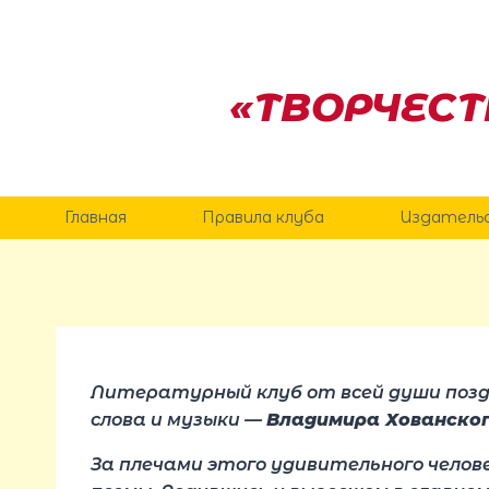
Перейти
к
содержанию
«ТВОРЧЕСТ
Главная
Правила клуба
Издатель
Литературный клуб от всей души позд
слова и музыки —
Владимира Хованско
За плечами этого удивительного челов