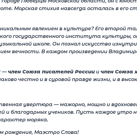
м городе Люберцы Московской области, он с юнос
оте. Морская стихия навсегда осталась в его ст
уникальным явлением в культуре? Его второй т
кого государственного института культуры, он
зыкальной школе. Он познал искусство изнутри, 
ием вечности. В каждом произведении Владимир
х —
член Союза писателей России
и
член Союза 
ково честно и в суровой правде жизни, и в высок
твенная увертюра — мажорно, мощно и вдохнове
й и благодарных учеников. Пусть каждое утро н
 характер моряка.
м рождения, Маэстро Слова!