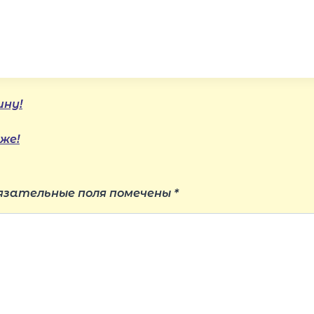
ину!
же!
язательные поля помечены
*