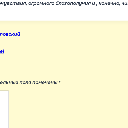
чувствия, огромного благополучия и , конечно, 
товский
е!
ельные поля помечены
*