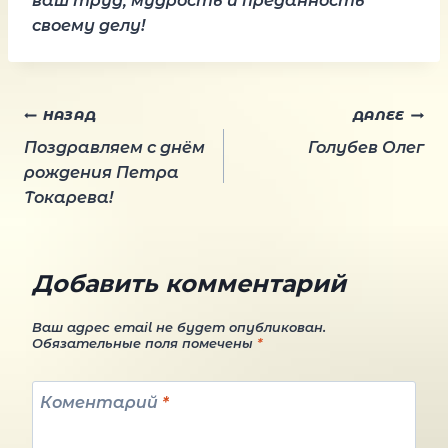
ваш труд, мудрость и преданность
своему делу!
Навигация
НАЗАД
ДАЛЕЕ
Поздравляем с днём
Голубев Олег
по
рождения Петра
Токарева!
записям
Добавить комментарий
Ваш адрес email не будет опубликован.
Обязательные поля помечены
*
Коментарий
*