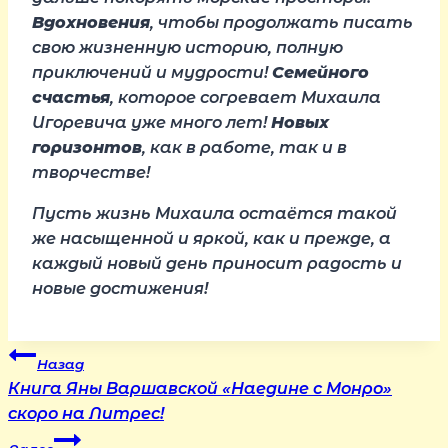
Вдохновения
, чтобы продолжать писать
свою жизненную историю, полную
приключений и мудрости!
Семейного
счастья
, которое согревает Михаила
Игоревича уже много лет!
Новых
горизонтов
, как в работе, так и в
творчестве!
Пусть жизнь Михаила остаётся такой
же насыщенной и яркой, как и прежде, а
каждый новый день приносит радость и
новые достижения!
Навигация
Назад
Книга Яны Варшавской «Наедине с Монро»
по
скоро на Литрес!