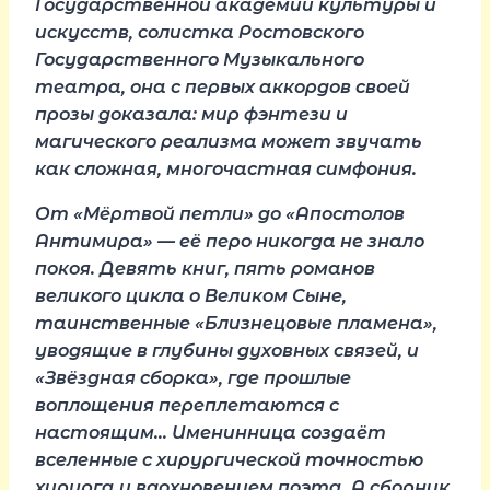
Государственной академии культуры и
искусств, солистка Ростовского
Государственного Музыкального
театра, она с первых аккордов своей
прозы доказала: мир фэнтези и
магического реализма может звучать
как сложная, многочастная симфония.
От «Мёртвой петли» до «Апостолов
Антимира» — её перо никогда не знало
покоя. Девять книг, пять романов
великого цикла о Великом Сыне,
таинственные «Близнецовые пламена»,
уводящие в глубины духовных связей, и
«Звёздная сборка», где прошлые
воплощения переплетаются с
настоящим… Именинница создаёт
вселенные с хирургической точностью
хирурга и вдохновением поэта. А сборник