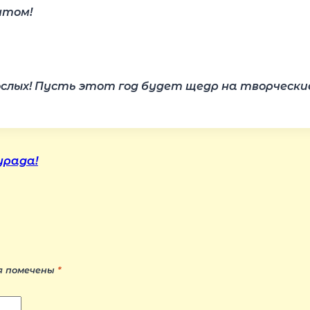
нтом!
рослых! Пусть этот год будет щедр на творчески
урада!
я помечены
*