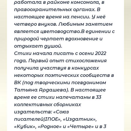
работала в райкоме комсомола, в
правоохранительных органах. В
настоящее время на пенсии. У неё
четверо внуков. Любимым занятием
является цветоводство.В единении с
природой черпает вдохновение и
отдыхает душой.
Стихи начала писать с осени 2022
года. Первый опыт стихосложения
получила участвуя в конкурсах
некоторых поэтических сообществ в
ВК (под творческими псевдонимом
Татьяна Ардашева). В настоящее
время ее стихи напечатаны в 33
коллективных сборниках
издательств: «Союз
писателей|INOE», «Издатник»,
«Кубик», «Родное» и «Четыре» и в 3