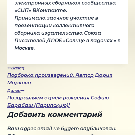
электронных сборниках сообщества
«СИП» ВКонтакте.
Принимала заочное участие в
презентации коллективного
сборника издательства Союза
Писателей /INOE «Солнце в ладонях » в
Москве.
Навигация
Назад
Подборка произведений. Автор Дария
Маркова
по
Далее
Поздравляем с днём рождения Софию
записям
Барабаш (Парипскую)!
Добавить комментарий
Ваш адрес email не будет опубликован.