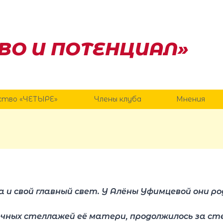
ВО И ПОТЕНЦИАЛ»
ство «ЧЕТЫРЕ»
Члены клуба
Мнения
а и свой главный свет. У Алёны Уфимцевой они ро
чных стеллажей её матери, продолжилось за ст