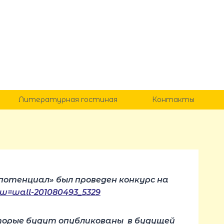
Литературная гостиная
Контакты
 потенциал» был проведен конкурс на
s?w=wall-201080493_5329
оторые будут опубликованы в будущей