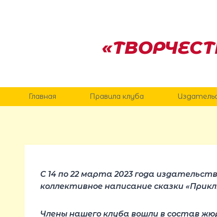
Перейти
к
содержанию
«ТВОРЧЕСТ
Главная
Правила клуба
Издатель
С 14 по 22 марта 2023 года издательст
коллективное написание сказки «Прик
Члены нашего клуба вошли в состав жю