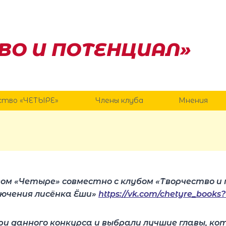
ВО И ПОТЕНЦИАЛ»
ство «ЧЕТЫРЕ»
Члены клуба
Мнения
вом «Четыре» совместно с клубом «Творчество и
лючения лисёнка Ёши»
https://vk.com/chetyre_book
ри данного конкурса и выбрали лучшие главы, к